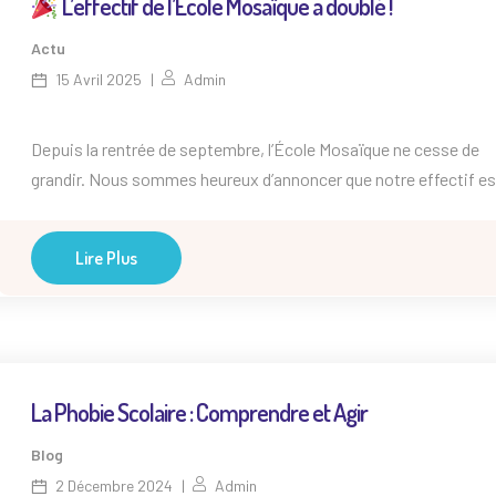
L’effectif de l’École Mosaïque a doublé !
Actu
15 Avril 2025
Admin
Depuis la rentrée de septembre, l’École Mosaïque ne cesse de
grandir. Nous sommes heureux d’annoncer que notre effectif es
passé de 7 à 14 enfants ! Ce doublement confirme le besoin
croissant d’une école adaptée aux enfants neuro-atypiques à
Lire Plus
Nantes. Les familles nous font confiance pour proposer un cad
bienveillant, structurant, et des méthodes pédagogiques sur-
mesure. Plus qu’un chiffre, […]
La Phobie Scolaire : Comprendre et Agir
Blog
2 Décembre 2024
Admin