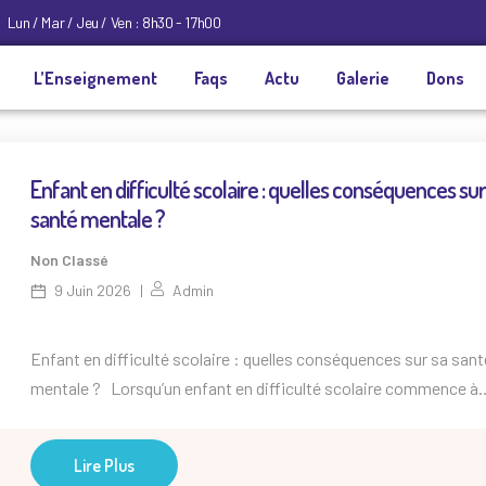
Lun / Mar / Jeu / Ven : 8h30 - 17h00
L’Enseignement
Faqs
Actu
Galerie
Dons
Enfant en difficulté scolaire : quelles conséquences sur
santé mentale ?
Non Classé
9 Juin 2026
Admin
Enfant en difficulté scolaire : quelles conséquences sur sa sant
mentale ? Lorsqu’un enfant en difficulté scolaire commence à
perdre confiance en lui, les conséquences dépassent souvent l
simple cadre des apprentissages. Anxiété, perte d’estime de so
Lire Plus
refus scolaire, découragement : la souffrance scolaire peut avo