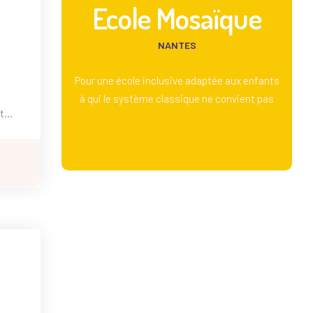
Ecole Mosaïque
NANTES
Pour une école inclusive adaptée aux enfants
à qui le système classique ne convient pas
t
re