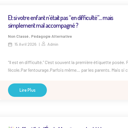
Et si votre enfant n’était pas “en difficulté”… mais
simplement mal accompagné ?
,
Non Classé
Pédagogie Alternative
15 Avril 2026
Admin
“Il est en difficulté.” C’est souvent la première étiquette posée. 
l’école.Par l’entourage.Parfois même… par les parents. Mais si 
n’était pas la bonne lecture ? Et si on inversait la question Au li
se demander :
“Qu’est-ce qui ne va pas chez cet enfant ?” On
Lire Plus
pourrait se demander :
“Qu’est-ce […]