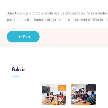
Qu’est-ce que la phobie scolaire ? La phobie scolaire se manife
par une peur irrationnelle et persistante de se rendre à l’école. L
enfants et adolescents qui en souffrent peuvent présenter des
symptômes physiques (maux de ventre, nausées, maux de tête)
Lire Plus
psychologiques (anxiété, crises de panique). Cette phobie peut 
liée à diverses causes, […]
Galerie