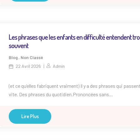
un impact profond sur la santé mentale des […]
Les phrases que les enfants en difficulté entendent tr
souvent
,
Blog
Non Classé
22 Avril 2026
Admin
(et ce qu’elles fabriquent vraiment) Il y a des phrases qui passen
vite. Des phrases du quotidien.Prononcées sans
méchanceté.Parfois même avec de bonnes intentions. Et pourt
Elles s’accrochent. Elles s’installent. Elles construisent quelque
Lire Plus
chose. “Tu pourrais faire plus d’efforts” Traduction pour l’enfant
“Si tu n’y arrives pas, c’est que tu ne veux pas” […]