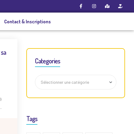
Contact & Inscriptions
 sa
Categories
é
e
Tags
i,
ir