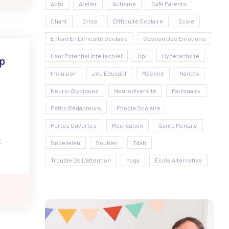
Actu
Atelier
Autisme
Café Parents
Chant
Crise
Difficulté Scolaire
Ecole
Enfant En Difficulté Scolaire
Gestion Des Émotions
Haut Potentiel Intellectuel
Hpi
Hyperactivité
op
Inclusion
Jeu Educatif
Mécène
Nantes
Neuro-Atypiques
Neurodiversité
Partenaire
Petits Rédacteurs
Phobie Scolaire
Portes Ouvertes
Recréation
Santé Mentale
t
Snoezelen
Soutien
Tdah
Trouble De L'attention
Yoga
École Alternative
ant.
 :