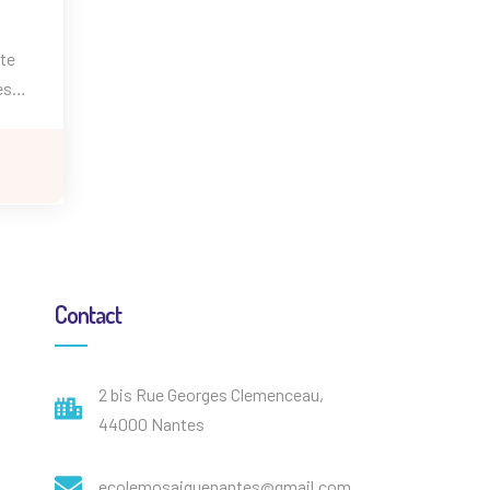
ste
es
 et
être
Contact
2 bis Rue Georges Clemenceau,
44000 Nantes
ecolemosaiquenantes@gmail.com