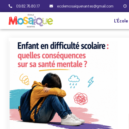
09.82.76.80.17
ecolemosaiquenantes@gmail.com
L’École