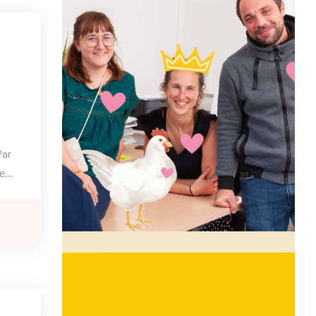
Par
ce
eu de